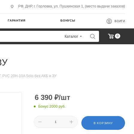
РФ, ДНР, г. Горловка, ул. Пушкинская 1, (место выдачи заказов)
ГАРАНТИЯ
БОНУСЫ
ВОЙТИ
0
Каталог
ЗУ
T. PVC 20H-10A Solo без АКБ и ЗУ
6 390
₽
/шт
Бонус 2000 руб.
В КОРЗИНУ