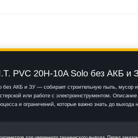
.T. PVC 20H-10A Solo без АКБ и 
o без АКБ и ЗУ — собирает строительную пыль, мусор и
астерской или работе с электроинструментом. Описание
роцесса и ограничений, которые важно знать до выхода 
араметров для уверенного технического вывода. Перед заказо