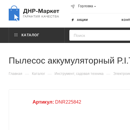
Горловка
АКЦИИ
КОН
КАТАЛОГ
Пылесос аккумуляторный P.I.
—
—
—
Главная
Каталог
Инструмент, садовая техника
Электрои
Артикул:
DNR225842