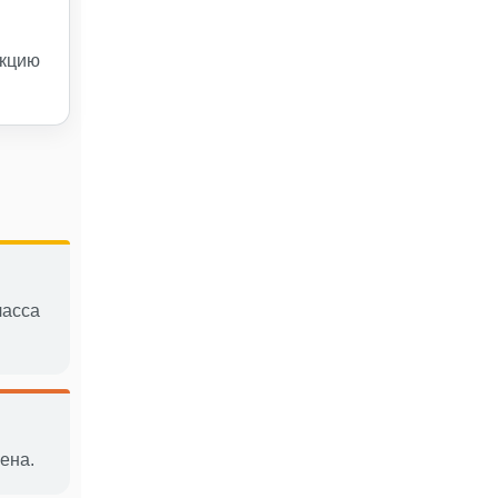
нкцию
ласса
ена.