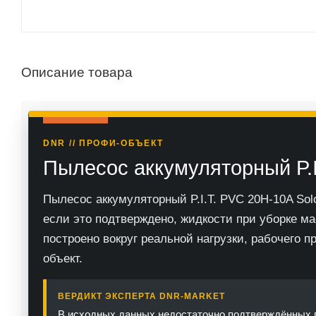
Описание товара
DNR // ПРОФИ-ОБЪЕКТ
Пылесос аккумуляторный P.I
Пылесос аккумуляторный P.I.T. PVC 20H-10A Sol
если это подтверждено, жидкости при уборке м
построено вокруг реальной нагрузки, рабочего п
объект.
ВЕРДИКТ ЭКСПЕРТА DNR-MARKET
В исходных данных недостаточно подтверждённых п