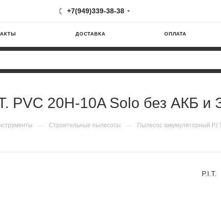
+7(949)339-38-38
ТАКТЫ
ДОСТАВКА
ОПЛАТА
T. PVC 20H-10A Solo без АКБ и 
—
—
нструменты
Строительные пылесосы
Пылесос аккумуляторный P.I.
P.I.T.